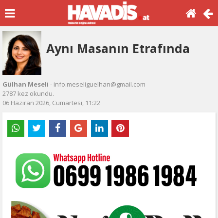
Aynı Masanın Etrafında
Gülhan Meseli
- info.meseliguelhan@gmail.com
2787 kez okundu.
06 Haziran 2026, Cumartesi, 11:22