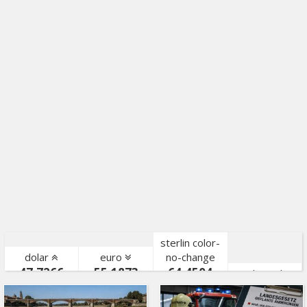
sterlin color-
dolar
euro
no-change
47,7266
55,1873
64,4504
gr. altın color-
bist color-