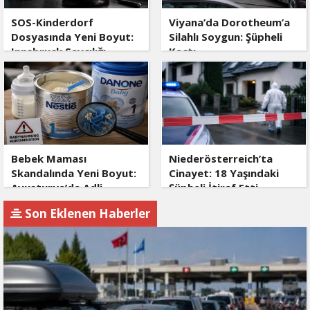
SOS-Kinderdorf
Viyana’da Dorotheum’a
Dosyasında Yeni Boyut:
Silahlı Soygun: Şüpheli
Innsbruck Savcılığı
Kaçtı
Devrede
Bebek Maması
Niederösterreich’ta
Skandalında Yeni Boyut:
Cinayet: 18 Yaşındaki
Avusturya’da Adli
Şüpheli İtiraf Etti
Soruşturma
Son Eklenen Haberler