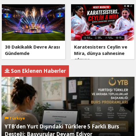
30 Dakikalık Devre Arası
Karatesisters Ceylin ve
Gündemde
Mira, dünya sahnesine
çıkıyor
Son Eklenen Haberler
Türkiye
YTB’den Yurt Dışındaki Türklere 5 Farklı Burs
Desteği: Başvurular Devam Ediyor