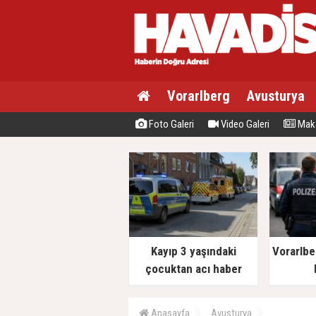
Vorarlberg
Avusturya
Foto Galeri
Video Galeri
Maka
Kayıp 3 yaşındaki
Vorarlbe
çocuktan acı haber
Anasayfa
Avusturya