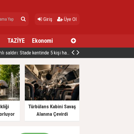
Giriş
Üye Ol
a
TAZİYE
Ekonomi
ldırı: Stade kentinde 5 kişi hayatını kaybetti
kliği
Türbülans Kabini Savaş
orluyor
Alanına Çevirdi