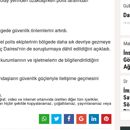
 olay yerinden uzaklaşırken polis tarafından
Gül
Da
18 H
lgede güvenlik önlemlerini artırdı.
rel polis ekiplerinin bölgede daha sık devriye gezmeye
Mak
ç Dairesi'nin de soruşturmaya dâhil edildiğini açıkladı.
İn
Gö
 kurumlarının ve işletmelerin de bilgilendirildiğini
Ağ
22 M
atandaşların güvenlik güçleriyle iletişime geçmesini
Dr.
İm
.
Sa
af, video ve internet ortamında üretilen diğer tüm içerikler,
dan hiçbir şekilde kopyalanamaz, çoğaltılamaz, yayımlanamaz veya
Sö
Bü
10 Ş