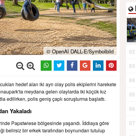
© OpenAI DALL-E/Symbolbild
02
03
04
kları hedef alan iki ayrı olay polis ekiplerini harekete
naupark'ta meydana gelen olaylarda iki küçük kız
05
ia edilirken, polis geniş çaplı soruşturma başlattı.
06
dan Yakaladı
rinde Papstwiese bölgesinde yaşandı. İddiaya göre
07
iği belirsiz bir erkek tarafından boynundan tutulup