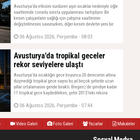
Avusturya'da etkisini sürdüren aşırı sıcaklar nedeniyle öğle
saatlerinde zorunlu siesta uygulanması tartışılıyor. Bir
kesim çalışanların sağlığı için çalışma saatlerinin
değiştirilmesini savunurken, diğer kesim devletin yeni bir
yasal zorunluluk getirmesine karşı çıkıyor.
06 Ağustos 2026, Perşembe - 08:03
Avusturya'da tropikal geceler
rekor seviyelere ulaştı
Avusturya'da sıcaklığın gece boyunca 20 derecenin altına
düşmediği tropikal gece sayısı bu yıl birçok şehirde uzun
yıllar ortalamasını geride bıraktı. Bregenz'de şimdiye kadar
11 tropikal gece kaydedilirken, şehir 2015'teki rekora
sadece bir gece uzaklıkta bulunuyor.
06 Ağustos 2026, Perşembe - 07:44
e
Video Galeri
Foto Galeri
Yazarlar
Makaleler
Sosyal Medya