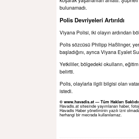
koşarak yaşananları anlattı. Şüpheli
bulunamadı.
Polis Devriyeleri Artırıldı
Viyana Polisi, iki olayın ardından bö
Polis sözcüsü Philipp Haßlinger, ye
başladığını, ayrıca Viyana Eyalet Su
Yetkililer, bölgedeki okulların, eğitim
belirtti.
Polis, olaylarla ilgili bilgisi olan v
istedi.
© www.havadis.at — Tüm Hakları Saklıdır
Havadis.at sitesinde yayımlanan haber, fotoğr
Havadis Haber yönetiminin yazılı izni olma
herhangi bir mecrada kullanılamaz.