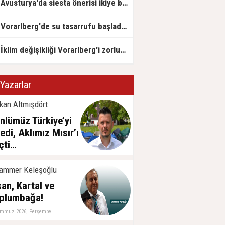
Avusturya'da siesta önerisi ikiye böldü
Vorarlberg'de su tasarrufu başladı: İlk çeşmeler kapatıldı
İklim değişikliği Vorarlberg'i zorluyor
Yazarlar
kan Altmışdört
nlümüz Türkiye’yi
tedi, Aklımız Mısır’ı
çti…
emmuz 2026, Cuma
ammer Keleşoğlu
san, Kartal ve
plumbağa!
emmuz 2026, Perşembe