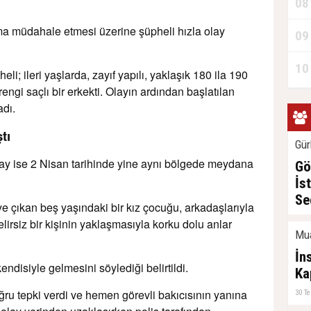
08
ma müdahale etmesi üzerine şüpheli hızla olay
09
10
li; ileri yaşlarda, zayıf yapılı, yaklaşık 180 ila 190
ngi saçlı bir erkekti. Olayın ardından başlatılan
dı.
tı
Gür
olay ise 2 Nisan tarihinde yine aynı bölgede meydana
Gö
İs
Se
e çıkan beş yaşındaki bir kız çocuğu, arkadaşlarıyla
31 T
lirsiz bir kişinin yaklaşmasıyla korku dolu anlar
Mu
İn
ndisiyle gelmesini söylediği belirtildi.
Ka
u tepki verdi ve hemen görevli bakıcısının yanına
30 T