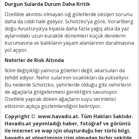
Durgun Sularda Durum Daha Kritik
Özellikle akıntısı olmayan sığ göletlerde oksijen sorunu
daha da ciddi hale geliyor. Schotzko’ya göre, Vorarlberg
doğu Avusturya’ya kıyasla daha fazla yağış alsa da yaz
aylarındaki uzun kuraklık dönemleri küçük derelerin
kurumasına ve balıkların yaşam alanlarının daralmasına
yol açıyor.
Nehirler de Risk Altında
İklim değişikliği yalnızca göletleri değil, akarsuları da
tehdit ediyor. Nehir sularının sıcaklıkları da yükseliyor.
Bu nedenle Schotzko, şehirlerde olduğu gibi nehirlerin
de ağaçlarla gölgelenmesi gerektiğini savunuyor.
Özellikle yaprak döken ağaçların suyu serinletici
etkisinin açıkça gözlemlendiğini belirtiyor.
Copyright © www.havadis.at. Tüm Hakları Saklıdır.
Havadis.at yayımladığı haber, fotoğraf ve görüntü
ile internet ve wap için oluşturduğu her türlü bilgi,
havadis.at yönetiminin izini olmadan hiçbir şekilde