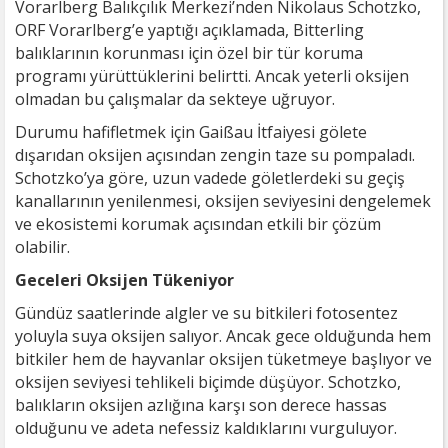
Vorarlberg Balıkçılık Merkezi’nden Nikolaus Schotzko,
ORF Vorarlberg’e yaptığı açıklamada, Bitterling
balıklarının korunması için özel bir tür koruma
programı yürüttüklerini belirtti. Ancak yeterli oksijen
olmadan bu çalışmalar da sekteye uğruyor.
Durumu hafifletmek için Gaißau İtfaiyesi gölete
dışarıdan oksijen açısından zengin taze su pompaladı.
Schotzko’ya göre, uzun vadede göletlerdeki su geçiş
kanallarının yenilenmesi, oksijen seviyesini dengelemek
ve ekosistemi korumak açısından etkili bir çözüm
olabilir.
Geceleri Oksijen Tükeniyor
Gündüz saatlerinde algler ve su bitkileri fotosentez
yoluyla suya oksijen salıyor. Ancak gece olduğunda hem
bitkiler hem de hayvanlar oksijen tüketmeye başlıyor ve
oksijen seviyesi tehlikeli biçimde düşüyor. Schotzko,
balıkların oksijen azlığına karşı son derece hassas
olduğunu ve adeta nefessiz kaldıklarını vurguluyor.