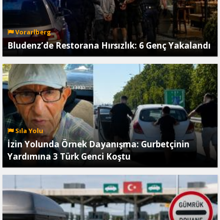
Vorarlberg
Bludenz’de Restorana Hırsızlık: 6 Genç Yakalandı
Sıla Yolu
İzin Yolunda Örnek Dayanışma: Gurbetçinin
Yardımına 3 Türk Genci Koştu