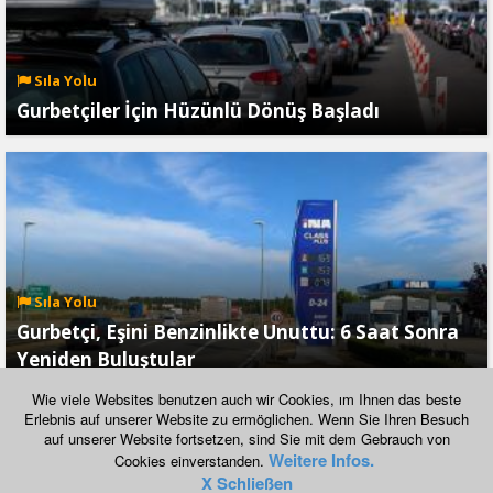
Sıla Yolu
Gurbetçiler İçin Hüzünlü Dönüş Başladı
Sıla Yolu
Gurbetçi, Eşini Benzinlikte Unuttu: 6 Saat Sonra
Yeniden Buluştular
Wie viele Websites benutzen auch wir Cookies, ım Ihnen das beste
Erlebnis auf unserer Website zu ermöglichen. Wenn Sie Ihren Besuch
auf unserer Website fortsetzen, sind Sie mit dem Gebrauch von
Normal Görünümüne Geç
Weitere Infos.
Cookies einverstanden.
Copyright © 2026, havadis.at
X Schließen