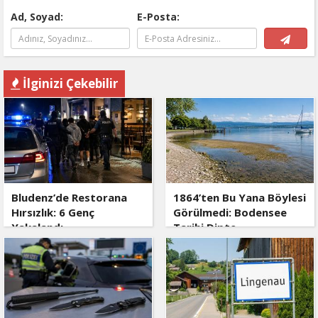
Ad, Soyad:
E-Posta:
İlginizi Çekebilir
Bludenz’de Restorana
1864’ten Bu Yana Böylesi
Hırsızlık: 6 Genç
Görülmedi: Bodensee
Yakalandı
Tarihi Dipte