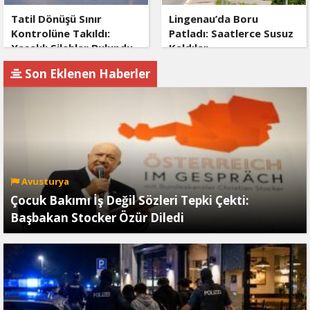
Tatil Dönüşü Sınır
Lingenau’da Boru
Kontrolüne Takıldı:
Patladı: Saatlerce Susuz
Yasaklı Silahlar Bulundu
Kaldılar
Son Eklenen Haberler
Avusturya
Çocuk Bakımı İş Değil Sözleri Tepki Çekti:
Başbakan Stocker Özür Diledi