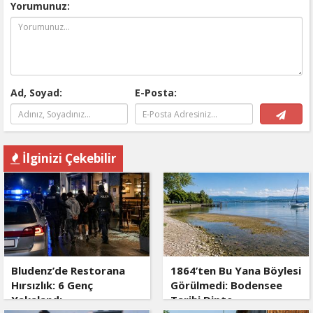
Yorumunuz:
Ad, Soyad:
E-Posta:
İlginizi Çekebilir
Bludenz’de Restorana
1864’ten Bu Yana Böylesi
Hırsızlık: 6 Genç
Görülmedi: Bodensee
Yakalandı
Tarihi Dipte