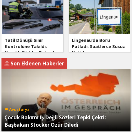
Tatil Dönüşü Sınır
Lingenau’da Boru
Kontrolüne Takıldı:
Patladı: Saatlerce Susuz
Yasaklı Silahlar Bulundu
Kaldılar
Son Eklenen Haberler
Avusturya
Çocuk Bakımı İş Değil Sözleri Tepki Çekti:
Başbakan Stocker Özür Diledi