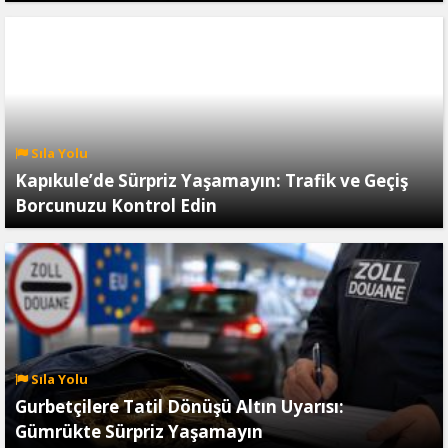
Sıla Yolu
Kapıkule’de Sürpriz Yaşamayın: Trafik ve Geçiş
Borcunuzu Kontrol Edin
Sıla Yolu
Gurbetçilere Tatil Dönüşü Altın Uyarısı:
Gümrükte Sürpriz Yaşamayın