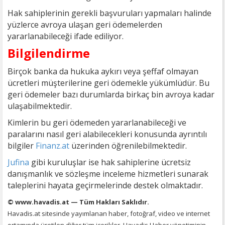
Hak sahiplerinin gerekli başvuruları yapmaları halinde
yüzlerce avroya ulaşan geri ödemelerden
yararlanabileceği ifade ediliyor.
Bilgilendirme
Birçok banka da hukuka aykırı veya şeffaf olmayan
ücretleri müşterilerine geri ödemekle yükümlüdür. Bu
geri ödemeler bazı durumlarda birkaç bin avroya kadar
ulaşabilmektedir.
Kimlerin bu geri ödemeden yararlanabileceği ve
paralarını nasıl geri alabilecekleri konusunda ayrıntılı
bilgiler
Finanz.at
üzerinden öğrenilebilmektedir.
Jufina
gibi kuruluşlar ise hak sahiplerine ücretsiz
danışmanlık ve sözleşme inceleme hizmetleri sunarak
taleplerini hayata geçirmelerinde destek olmaktadır.
© www.havadis.at — Tüm Hakları Saklıdır.
Havadis.at sitesinde yayımlanan haber, fotoğraf, video ve internet
ortamında üretilen diğer tüm içerikler, Havadis Haber yönetiminin