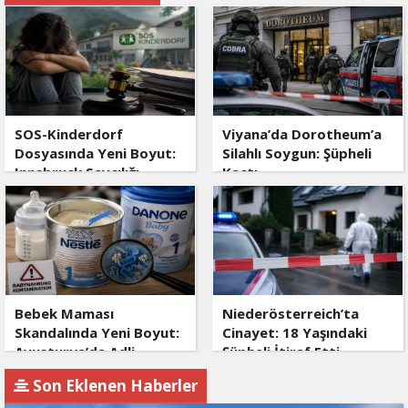
SOS-Kinderdorf
Viyana’da Dorotheum’a
Dosyasında Yeni Boyut:
Silahlı Soygun: Şüpheli
Innsbruck Savcılığı
Kaçtı
Devrede
Bebek Maması
Niederösterreich’ta
Skandalında Yeni Boyut:
Cinayet: 18 Yaşındaki
Avusturya’da Adli
Şüpheli İtiraf Etti
Soruşturma
Son Eklenen Haberler