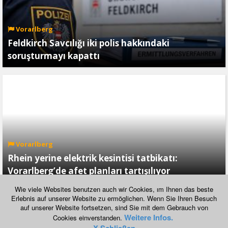
Vorarlberg
Feldkirch Savcılığı iki polis hakkındaki
soruşturmayı kapattı
Vorarlberg
Rhein yerine elektrik kesintisi tatbikatı:
Vorarlberg’de afet planları tartışılıyor
Wie viele Websites benutzen auch wir Cookies, ım Ihnen das beste
Erlebnis auf unserer Website zu ermöglichen. Wenn Sie Ihren Besuch
auf unserer Website fortsetzen, sind Sie mit dem Gebrauch von
Normal Görünümüne Geç
Weitere Infos.
Cookies einverstanden.
Copyright © 2026, havadis.at