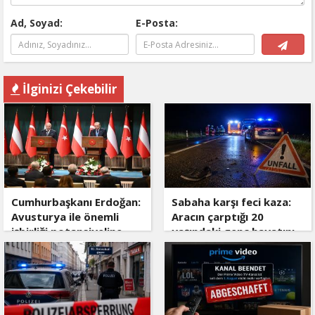
Ad, Soyad:
E-Posta:
İlginizi Çekebilir
Cumhurbaşkanı Erdoğan:
Sabaha karşı feci kaza:
Avusturya ile önemli
Aracın çarptığı 20
işbirliği potansiyeline
yaşındaki genç hayatını
sahibiz
kaybetti