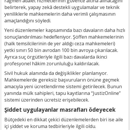
rağmen adalet hizmetlerinin güvence altına alınacağını
belirterek, yapay zekâ destekli uygulamalar ve teknik
yeniliklerle mahkemelerin daha verimli çalışmasının
amaçlandığını söyledi.
Yeni düzenlemeler kapsamında bazı davaların daha hızlı
sonuçlandırılması hedefleniyor. Şöffen mahkemelerinin
(halk temsilcilerinin de yer aldığı ceza mahkemeleri)
yetki sınırı 50 bin avrodan 100 bin avroya çıkarılacak.
Ayrıca suç örgütleriyle ilgili bazı davalarda ikinci
profesyonel hâkim zorunluluğu kaldırılacak.
Sivil hukuk alanında da değişiklikler planlanıyor.
Mahkemelerde gereksiz başvuruların önüne geçmek
amacıyla yeni ücretlendirme sistemi getirilecek. Bunun
yanında mülk sahipleri, tapu kayıtlarına “JustizOnline”
sistemi üzerinden ücretsiz erişebilecek.
Şiddet uygulayanlar masrafları ödeyecek
Bütçedeki en dikkat çekici düzenlemelerden biri ise aile
içi şiddet ve koruma tedbirleriyle ilgili oldu.