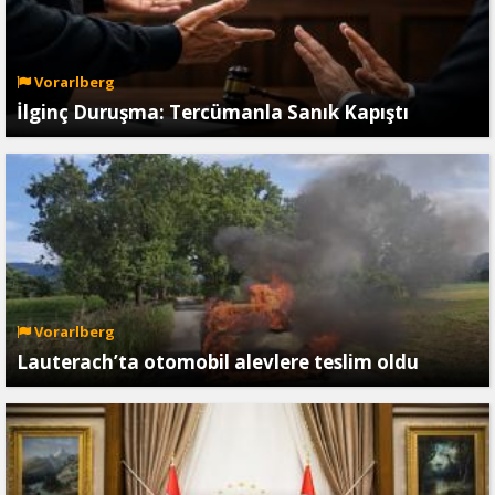
Vorarlberg
İlginç Duruşma: Tercümanla Sanık Kapıştı
Vorarlberg
Lauterach’ta otomobil alevlere teslim oldu