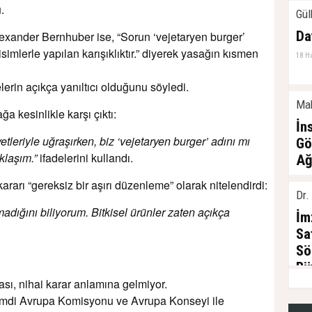
.
Gül
Da
exander Bernhuber ise, “Sorun ‘vejetaryen burger’
isimlerle yapılan karışıklıktır.” diyerek yasağın kısmen
18 H
lerin açıkça yanıltıcı olduğunu söyledi.
Mak
 kesinlikle karşı çıktı:
İn
leriyle uğraşırken, biz ‘vejetaryen burger’ adını mı
Gö
klaşım.”
ifadelerini kullandı.
Ağ
22 M
rarı “gereksiz bir aşırı düzenleme” olarak nitelendirdi:
Dr.
dığını biliyorum. Bitkisel ürünler zaten açıkça
İm
Sa
Sö
Bü
ı, nihai karar anlamına gelmiyor.
10 Ş
 şimdi Avrupa Komisyonu ve Avrupa Konseyi ile