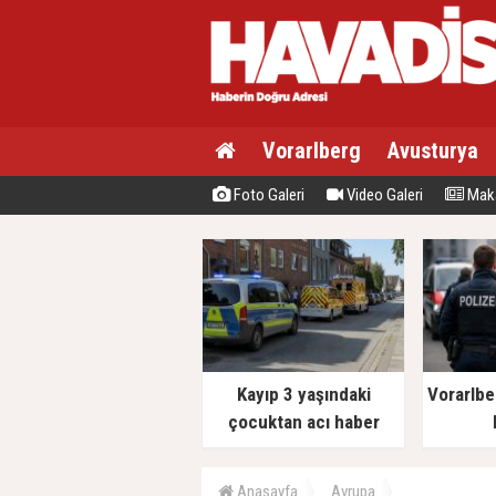
Vorarlberg
Avusturya
Foto Galeri
Video Galeri
Maka
Kayıp 3 yaşındaki
Vorarlbe
çocuktan acı haber
Anasayfa
Avrupa