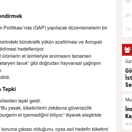
08
endirmek
09
m Politikası’nda (GAP) yapılacak düzenlemelerin bir
10
zerindeki bürokratik yükün azaltılması ve Avrupalı
dirilmesi hedefleniyor.
sel ürünlerin et isimleriyle anılmasını tamamen
Gür
ejetaryen tavuk” gibi doğrudan hayvansal çağrışım
.
Gö
dildi.
İs
Se
n Tepki
31 T
Mu
illerden tepki geldi.
“Bu yasak, tüketicilerin zekâsına güvensizlik
İn
urgerin et içermediğini biliyor.” diyerek eleştiride
Ka
30 T
ini koruma çabası olduğunu, oysa asıl hedefin tüketimi