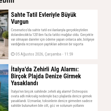
ebilir
Sahte Tatil Evleriyle Büyük
Vurgun
Cesenatico'da sahte tatil evi ilanlarıyla gerçekleştirilen
dolandırıcılıkta 120'den fazla tatilci mağdur oldu. Gerçekte
var olmayan daireler için ödeme yapan onlarca aile, bölgeye
vardığında rezervasyon yaptıkları adresin bir sigorta
acentesi olduğunu gördü.
05 Ağustos 2026, Çarşamba - 11:59
İtalya'da Zehirli Alg Alarmı:
Birçok Plajda Denize Girmek
Yasaklandı
İtalya'nın birçok sahilinde zehirli alg alarmı! Ostreopsis
ovata adlı mikroalg nedeniyle bazı plajlarda denize girmek
yasaklandı. Uzmanlar, toksinlerin denize girmeden sadece
sahilde bulunurken bile cilt, göz ve solunum yollarını
etkileyebileceği konusunda uyardı.