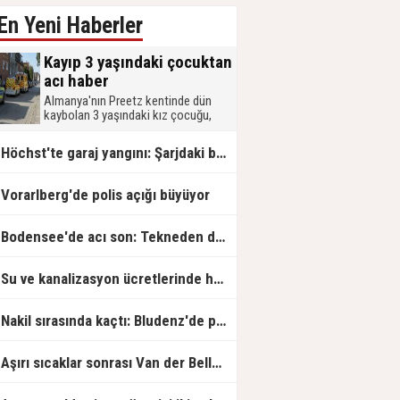
En Yeni Haberler
Kayıp 3 yaşındaki çocuktan
acı haber
Almanya'nın Preetz kentinde dün
kaybolan 3 yaşındaki kız çocuğu,
geniş çaplı arama çalışmalarının
ardından ölü bulundu. Polis, bulunan
Höchst'te garaj yangını: Şarjdaki batarya alev aldı
cansız bedenin büyük ihtimalle kayıp
olarak aranan otizmli çocuğa ait
olduğunu açıkladı.
Vorarlberg'de polis açığı büyüyor
Bodensee'de acı son: Tekneden düşen 65 yaşındaki kadın hayatını kaybetti
Su ve kanalizasyon ücretlerinde hesaplama hataları ortaya çıktı
Nakil sırasında kaçtı: Bludenz'de polis seferber oldu
Aşırı sıcaklar sonrası Van der Bellen'den dikkat çeken açıklama