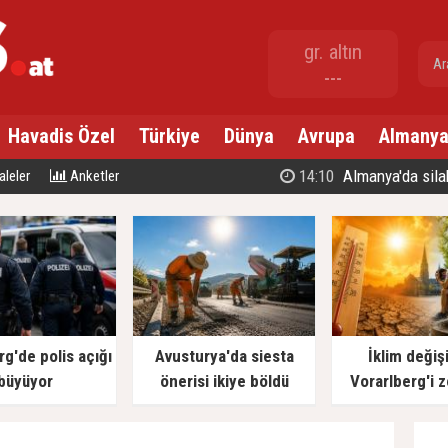
gr. altın
---
Havadis Özel
Türkiye
Dünya
Avrupa
Almany
10:56
Bludenz'
leler
Anketler
rg'de polis açığı
Avusturya'da siesta
İklim değişi
büyüyor
önerisi ikiye böldü
Vorarlberg'i z