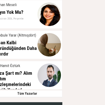
han Meseli
yın Yok Mu?
aziran 2026, Perşembe
bule Yarar (Altmışdört)
san Kalbi
ründüğünden Daha
ırdır
ayıs 2026, Cuma
 Hamit Öztürk
za Şart mı? Alım
tım
zleşmelerindeki
yük Yanılgı!
Tüm Yazarlar
ubat 2025, Pazartesi