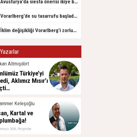
Avusturya'da siesta önerisi ikiye böldü
Vorarlberg'de su tasarrufu başladı: İlk çeşmeler kapatıldı
İklim değişikliği Vorarlberg'i zorluyor
Yazarlar
kan Altmışdört
nlümüz Türkiye’yi
tedi, Aklımız Mısır’ı
çti…
emmuz 2026, Cuma
ammer Keleşoğlu
san, Kartal ve
plumbağa!
emmuz 2026, Perşembe