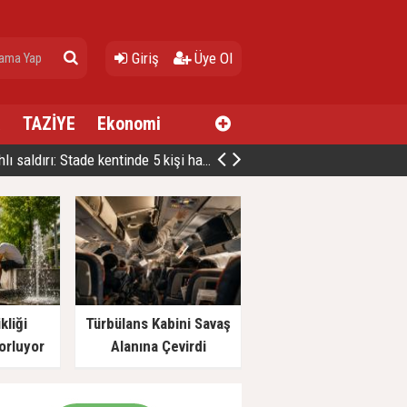
Giriş
Üye Ol
a
TAZİYE
Ekonomi
deki faciada can kaybı üçe yükseldi
kliği
Türbülans Kabini Savaş
orluyor
Alanına Çevirdi