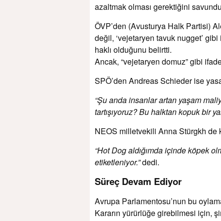
azaltmak olması gerektiğini savundu
ÖVP’den (Avusturya Halk Partisi) Al
değil, ‘vejetaryen tavuk nugget’ gibi 
haklı olduğunu belirtti.
Ancak, “vejetaryen domuz” gibi ifade
SPÖ’den Andreas Schieder ise yasağa
“Şu anda insanlar artan yaşam maliyet
tartışıyoruz? Bu halktan kopuk bir ya
NEOS milletvekili Anna Stürgkh de ka
“Hot Dog aldığımda içinde köpek olma
etiketleniyor.”
dedi.
Süreç Devam Ediyor
Avrupa Parlamentosu’nun bu oylamas
Kararın yürürlüğe girebilmesi için,