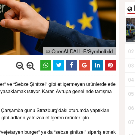
© OpenAI DALL-E/Symbolbild
02
03
04
” ve “Sebze Şinitzel” gibi et içermeyen ürünlerde etle
nı yasaklamak istiyor. Karar, Avrupa genelinde tartışma
05
06
, Çarşamba günü Strazburg’daki oturumda yaptıkları
 gibi adların yalnızca et içeren ürünler için
07
vejetaryen burger” ya da “sebze şinitzel” sipariş etmek