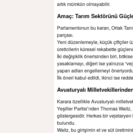
artık mümkün olmayabilir.
Amaç: Tarım Sektörünü Güçl
Parlamentonun bu kararı, Ortak Tarı
parçası.
Yeni düzenlemeyle, küçük çiftçiler ü
üreticilerin küresel rekabette güçlen
İki değişiklik önerisinden biri, bitki
yasaklamayı, diğeri ise yalnızca “v
yapan adları engellemeyi öneriyordu
İlk öneri kabul edildi, ikinci ise redde
Avusturyalı Milletvekillerinde
Karara özellikle Avusturyalı milletvek
Yeşiller Partisi’nden Thomas Waitz, 
göstergesidir. Herkes bir vejetaryen b
bulundu.
Waitz, bu girişimin et ve süt üretim