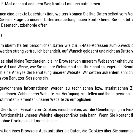
r E-Mail oder auf anderem Weg Kontakt mit uns aufnehmen.
en eine direkte Löschfunktion, weiters können Sie Ihre Daten selbst vom Ver
 eine Frage zu unserer Datenverarbeitung haben kontaktieren Sie uns bitte
n Datenschutzbehörde offen.
es
rn übermittelten persönlichen Daten wie z.B. E-Mail-Adressen zum Zweck
erden streng vertraulich behandelt, auf Wunsch gelöscht und nicht an Dritte
s sind kleine Textdateien, die Ihr Browser von unserem Webserver erhält und
e Art und Weise, wie Sie unsere Website nutzen. Ihr Einsatz steigert die Benut
m eine Analyse der Benutzung unserer Website. Wir setzen außerdem ähnli
n von Benutzer-Sessions ein.
gewonnenen Informationen werden zu technischen bzw. statistischen
eserInnen-Zahl unserer Website zur Verfügung zu stellen und Ihnen personalis
stimmten Elementen unserer Website zu ermöglichen.
s Geräts den Einsatz von Cookies einschränken, auf die Genehmigung im Einze
Funktionalität unserer Website eingeschränkt sein kann. Wenn Sie kostenpfl
 ohne Cookies nicht möglich sein.
unktion ihres Browsers Auskunft über die Daten, die Cookies über Sie samme