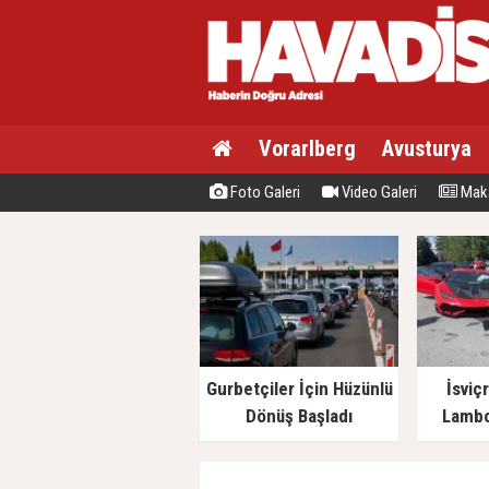
Vorarlberg
Avusturya
Foto Galeri
Video Galeri
Maka
Gurbetçiler İçin Hüzünlü
İsviç
Dönüş Başladı
Lambo