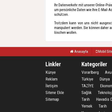
Ihr Datenverkehr mit unserer Online-Prä
um persönliche Daten wie Ihre E-Mail-Ad
schützen.
Trotzdem kann von uns nicht ausgesc
manipuliert werden. Sie können daher a
löschen wollen.
Anasayfa
Mobil Sit
Linkler
Kategoriler
Künye
Vorarlberg
Avu
Reklam
Türkiye
Dünya
İletişim
TAZİYE
Ekonom
Sitene Ekle
Sağlık
Teknoloj
Sitemap
Tarih
Havadis
Yemek
Tarih