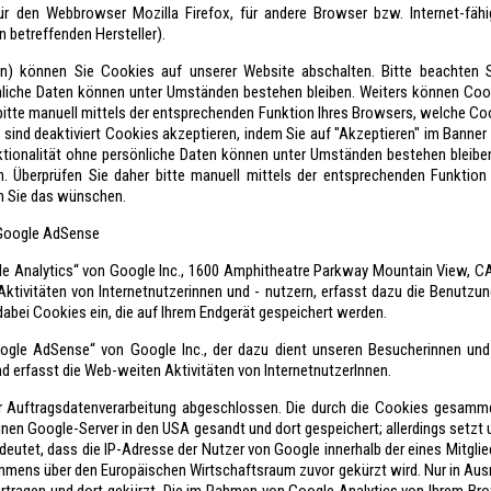
r den Webbrowser Mozilla Firefox, für andere Browser bzw. Internet-fähi
betreffenden Hersteller).
on) können Sie Cookies auf unserer Website abschalten. Bitte beachten S
nliche Daten können unter Umständen bestehen bleiben. Weiters können Coo
 bitte manuell mittels der entsprechenden Funktion Ihres Browsers, welche Co
ind deaktiviert Cookies akzeptieren, indem Sie auf "Akzeptieren" im Banner k
ktionalität ohne persönliche Daten können unter Umständen bestehen bleibe
n. Überprüfen Sie daher bitte manuell mittels der entsprechenden Funktio
n Sie das wünschen.
 Google AdSense
le Analytics“ von Google Inc., 1600 Amphitheatre Parkway Mountain View, CA
 Aktivitäten von Internetnutzerinnen und - nutzern, erfasst dazu die Benutzu
abei Cookies ein, die auf Ihrem Endgerät gespeichert werden.
ogle AdSense“ von Google Inc., der dazu dient unseren Besucherinnen und
nd erfasst die Web-weiten Aktivitäten von InternetnutzerInnen.
r Auftragsdatenverarbeitung abgeschlossen. Die durch die Cookies gesamm
inen Google-Server in den USA gesandt und dort gespeichert; allerdings setzt
edeutet, dass die IP-Adresse der Nutzer von Google innerhalb der eines Mitgli
ens über den Europäischen Wirtschaftsraum zuvor gekürzt wird. Nur in Ausn