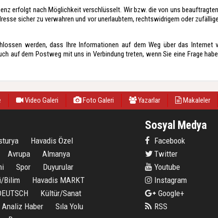
senz erfolgt nach Möglichkeit verschlüsselt. Wir bzw. die von uns beauftragt
resse sicher zu verwahren und vor unerlaubtem, rechtswidrigem oder zufällige
hlossen werden, dass Ihre Informationen auf dem Weg über das Internet 
uch auf dem Postweg mit uns in Verbindung treten, wenn Sie eine Frage habe
e
Video Galeri
Foto Galeri
Yazarlar
Makaleler
Sosyal Medya
sturya
Havadis Özel
Facebook
Avrupa
Almanya
Twitter
i
Spor
Duyurular
Youtube
i/Bilim
Havadis MARKT
Instagram
 DEUTSCH
Kültür/Sanat
Google+
Analiz Haber
Sıla Yolu
RSS