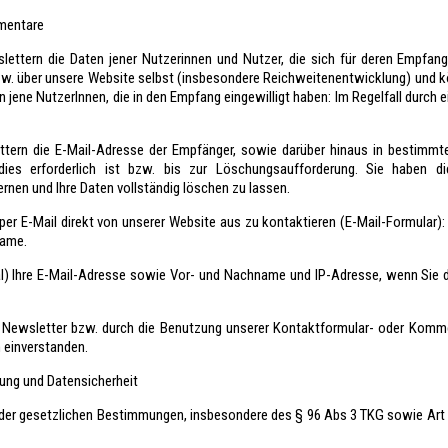
mentare
ettern die Daten jener Nutzerinnen und Nutzer, die sich für deren Empfan
 bzw. über unsere Website selbst (insbesondere Reichweitenentwicklung) und 
 an jene NutzerInnen, die in den Empfang eingewilligt haben: Im Regelfall durc
tern die E-Mail-Adresse der Empfänger, sowie darüber hinaus in bestimm
ies erforderlich ist bzw. bis zur Löschungsaufforderung. Sie haben di
rnen und Ihre Daten vollständig löschen zu lassen.
per E-Mail direkt von unserer Website aus zu kontaktieren (E-Mail-Formular): 
name.
nal) Ihre E-Mail-Adresse sowie Vor- und Nachname und IP-Adresse, wenn Sie
Newsletter bzw. durch die Benutzung unserer Kontaktformular- oder Kommen
n einverstanden.
tung und Datensicherheit
 der gesetzlichen Bestimmungen, insbesondere des § 96 Abs 3 TKG sowie Art 6 