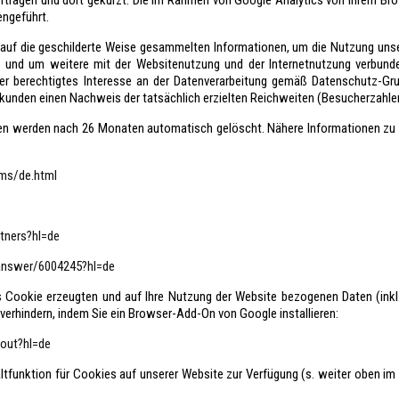
rtragen und dort gekürzt. Die im Rahmen von Google Analytics von Ihrem Bro
ngeführt.
 auf die geschilderte Weise gesammelten Informationen, um die Nutzung uns
 und um weitere mit der Websitenutzung und der Internetnutzung verbund
ser berechtigtes Interesse an der Datenverarbeitung gemäß Datenschutz-G
unden einen Nachweis der tatsächlich erzielten Reichweiten (Besucherzahlen
en werden nach 26 Monaten automatisch gelöscht. Nähere Informationen z
ms/de.html
rtners?hl=de
/answer/6004245?hl=de
s Cookie erzeugten und auf Ihre Nutzung der Website bezogenen Daten (inkl.
verhindern, indem Sie ein Browser-Add-On von Google installieren:
tout?hl=de
ltfunktion für Cookies auf unserer Website zur Verfügung (s. weiter oben 