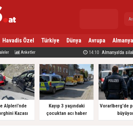
gr. altın
---
Havadis Özel
Türkiye
Dünya
Avrupa
Almany
14:10
Almanya'da silahlı sa
leler
Anketler
re Alpleri’nde
Kayıp 3 yaşındaki
Vorarlberg'de po
rghini Kazası
çocuktan acı haber
büyüyo