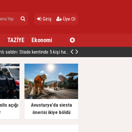
Giriş
Üye Ol
a
TAZİYE
Ekonomi
ldırı: Stade kentinde 5 kişi hayatını kaybetti
lis açığı
Avusturya'da siesta
r
önerisi ikiye böldü