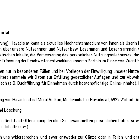
ortal.
ung): Havadis.at kann als aktuelles Nachrichtenmedium von Ihnen als UserIn i
 über unsere Nutzerinnen und Nutzer bzw. Leserinnen und Leser sammeln w
listischen Inhalte, die Verbesserung des persönlichen Nutzungserlebnisses, d
ie Erfassung der Reichweitenentwicklung unseres Portals im Sinne von Zugriff
nur in besonderen Fällen und bei Vorliegen der Einwilligung unserer Nutze
 Weiters sammeln wir Daten zur Erfüllung gesetzlicher Auflagen und zur Ab
ch (z.B. Buchführung für Einnahmen durch kostenpflichtige Online-Inhalte).
ung von Havadis.at ist Meral Volkan, Medieninhaber Havadis.at, 6922 Wolfurt, 
und Löschung
das Recht auf Offenlegung der über Sie gesammelten persönlichen Daten, sow
e-Inhalte usw.).
ch uns widersprechen, und zwar entweder zur Gänze oder in Teilen, und en